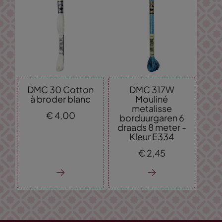
DMC 30 Cotton
DMC 317W
à broder blanc
Mouliné
metalisse
€
4,
00
borduurgaren 6
draads 8 meter -
Kleur E334
€
2,
45