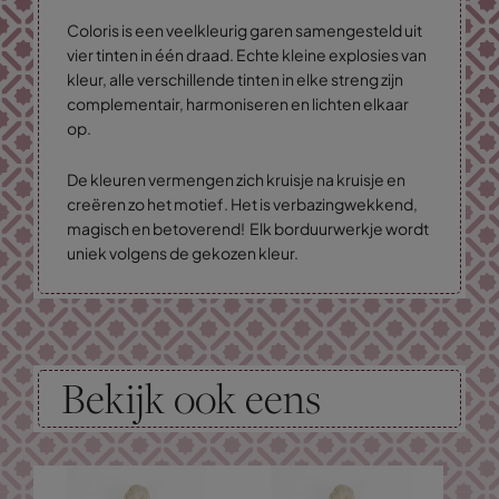
Coloris is een veelkleurig garen samengesteld uit
vier tinten in één draad. Echte kleine explosies van
kleur, alle verschillende tinten in elke streng zijn
complementair, harmoniseren en lichten elkaar
op.
De kleuren vermengen zich kruisje na kruisje en
creëren zo het motief. Het is verbazingwekkend,
magisch en betoverend! Elk borduurwerkje wordt
uniek volgens de gekozen kleur.
Bekijk ook eens