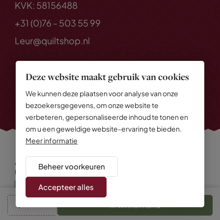
KVK: 58156488
+31 (0)76 - 503 55 99
Leur@quiltshop.nl
Deze website maakt gebruik van cookies
We kunnen deze plaatsen voor analyse van onze
bezoekersgegevens, om onze website te
verbeteren, gepersonaliseerde inhoud te tonen en
om u een geweldige website-ervaring te bieden.
Meer informatie
Alle rechten voorbehouden
© 2026 Quiltshop
Beheer voorkeuren
Privacy Policy
Algemene voorwaarden
Cookies
Disclaimer
Sitemap
Accepteer alles
In winkelmand