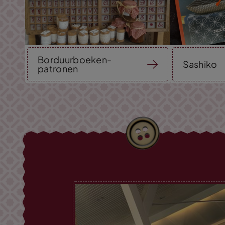
Borduurboeken-
Sashiko
patronen