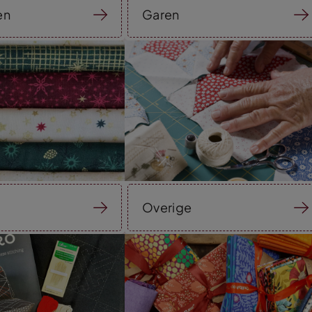
en
Garen
Overige