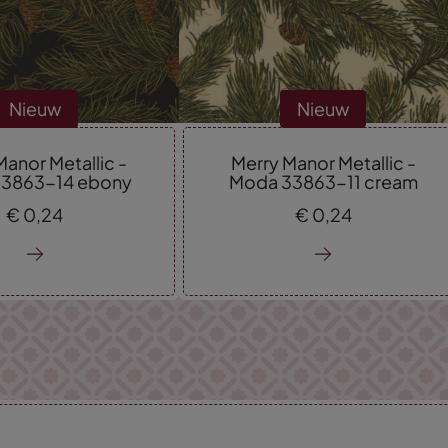
Nieuw
Nieuw
Manor Metallic -
Merry Manor Metallic -
3863-14 ebony
Moda 33863-11 cream
€
0,
24
€
0,
24