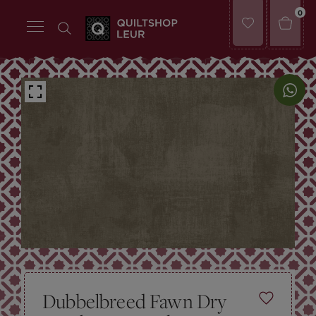
0
Dubbelbreed Fawn Dry