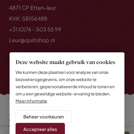
4871 CP Etten-leur
KVK: 58156488
+31 (0)76 - 503 55 99
Leur@quiltshop.nl
Deze website maakt gebruik van cookies
We kunnen deze plaatsen voor analyse van onze
bezoekersgegevens, om onze website te
verbeteren, gepersonaliseerde inhoud te tonen en
om u een geweldige website-ervaring te bieden.
Meer informatie
Alle rechten voorbehouden
© 2026 Quiltshop
Beheer voorkeuren
Privacy Policy
Algemene voorwaarden
Cookies
Disclaimer
Sitemap
Accepteer alles