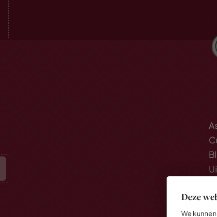
A
C
B
U
S
Deze web
We kunnen 