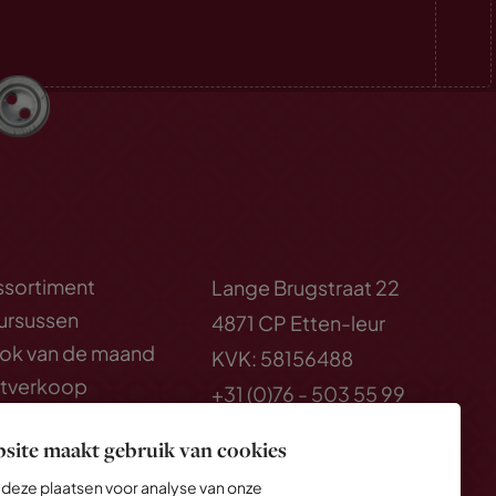
ssortiment
Lange Brugstraat 22
ursussen
4871 CP Etten-leur
lok van de maand
KVK: 58156488
itverkoop
+31 (0)76 - 503 55 99
how and Tell
Leur@quiltshop.nl
site maakt gebruik van cookies
deze plaatsen voor analyse van onze