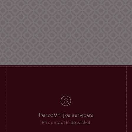
Persoonlijke services
En contact in de winkel