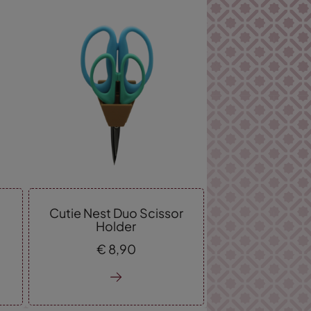
Laagste prijs
Hoogste prijs
Cutie Nest Duo Scissor
Holder
€
8,
90