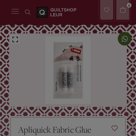
0
Apliquick Fabric Glue