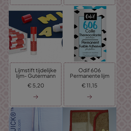
Lijmstift tijdelijke
Odif 606
lijm- Gutermann
Permanente lijm
€
5,
20
€
11,
15