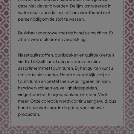
deze niet kleverig worden. De lijm lost weer op in
water maar doordat hij niet hard wordt is het niet
perse nodig om de stof te wassen.
Bruikbaar voor zowel met de hand als machine. Er
zitten twee stuks in een verpakking.
Naast quiltstoffen, quiltboeken en quiltpakketten
vindt u bij Quiltshop Leur ook een zeer ruim
assortiment met fournituren. Bij het quilten kunt u
tenslotte niet zonder. Neem dus een kijkje bij de
fournituren en bestel snel uw quiltgaren, linialen,
handwerkschaartjes, veiligheidsspelden,
vingerhoedjes, klosjes, naalden en meer. Veel
meer. Onze collectie wordt continu aangevuld, dus
houd onze webshop in de gaten voor nieuwe
producten.