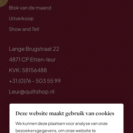
Blok van de maand
Uitverkoop
Show and Tell
Lange Brugstraat 22
4871 CP Etten-leur
KVK: 58156488
+31 (0)76 - 503 55 99
Leur@quiltshop.nl
Deze website maakt gebruik van cookies
We kunnen deze plaatsen voor analyse van onze
bezoekersgegevens, om onze website te