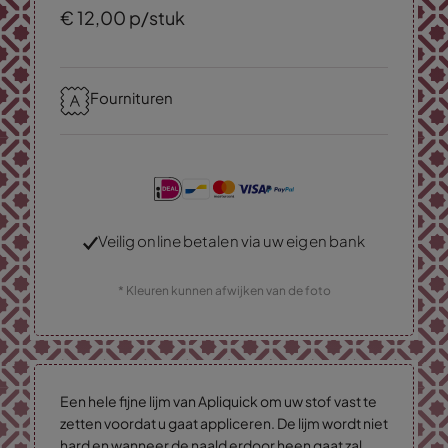
€
12,
00
p/stuk
Fournituren
Veilig online betalen via uw eigen bank
* Kleuren kunnen afwijken van de foto
Een hele fijne lijm van Apliquick om uw stof vast te
zetten voordat u gaat appliceren. De lijm wordt niet
hard en wanneer de naald erdoor heen gaat zal