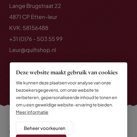
Lange Brugstraat 22
4871 CP Etten-leur
KVK: 58156488
+31 (0)76 - 503 55 99
Leur@quiltshop.nl
Deze website maakt gebruik van cookies
We kunnen deze plaatsen voor analyse van onze
bezoekersgegevens, om onze website te
verbeteren, gepersonaliseerde inhoud te tonen en
om u een geweldige website-ervaring te bieden.
Meer informatie
Alle rechten voorbehouden
© 2026 Quiltshop
Beheer voorkeuren
Privacy Policy
Algemene voorwaarden
Cookies
Disclaimer
Sitemap