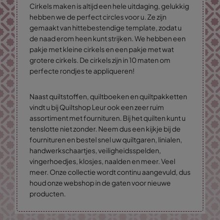
Cirkels maken is altijd een hele uitdaging, gelukkig
hebben we de perfect circles voor u. Ze zijn
gemaakt van hittebestendige template, zodat u
de naad erom heen kunt strijken. We hebben een
pakje met kleine cirkels en een pakje met wat
grotere cirkels. De cirkels zijn in 10 maten om
perfecte rondjes te appliqueren!
Naast quiltstoffen, quiltboeken en quiltpakketten
vindt u bij Quiltshop Leur ook een zeer ruim
assortiment met fournituren. Bij het quilten kunt u
tenslotte niet zonder. Neem dus een kijkje bij de
fournituren en bestel snel uw quiltgaren, linialen,
handwerkschaartjes, veiligheidsspelden,
vingerhoedjes, klosjes, naalden en meer. Veel
meer. Onze collectie wordt continu aangevuld, dus
houd onze webshop in de gaten voor nieuwe
producten.