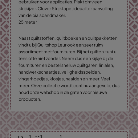
gebruiken voor applicaties. Plakt dmv een
strijkijzer. Clover Strijktape, ideaal ter aanvulling
van de biaisbandmaker.
25 meter
Naast quiltstoffen, quiltboeken en quiltpakketten
vindt u bij Quiltshop Leur ook een zeer ruim
assortiment met fournituren. Bij het quilten kunt u
tenslotte niet zonder. Neem dus een kijkje bij de
fournituren en bestel snel uw quiltgaren, linialen,
handwerkschaartjes, veiligheidsspelden,
vingerhoedjes, klosjes, naalden en meer. Veel
meer. Onze collectie wordt continu aangevuld, dus
houd onze webshop in de gaten voor nieuwe
producten.