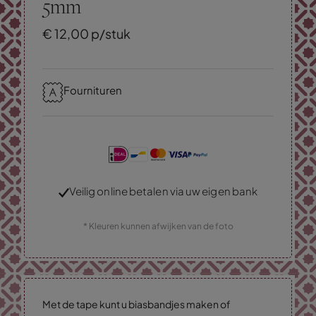
5mm
€
12,
00
p/stuk
Fournituren
Veilig online betalen via uw eigen bank
* Kleuren kunnen afwijken van de foto
Met de tape kunt u biasbandjes maken of