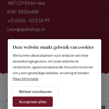
4871 CP Etten-leur
KVK: 58156488
+31 (0)76 - 503 55 99
Leur@quiltshop.nl
Deze website maakt gebruik van cookies
We kunnen deze plaatsen voor analyse van onze
bezoekersgegevens, om onze website te
verbeteren, gepersonaliseerde inhoud te tonen en
om u een geweldige website-ervaring te bieden.
Meer informatie
Alle rechten voorbehouden
© 2026 Quiltshop
Beheer voorkeuren
Privacy Policy
Algemene voorwaarden
Cookies
Disclaimer
Sitemap
Accepteer alles