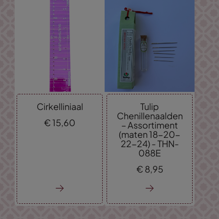
Cirkelliniaal
Tulip
Chenillenaalden
€
15,
60
– Assortiment
(maten 18-20-
22-24) - THN-
088E
€
8,
95