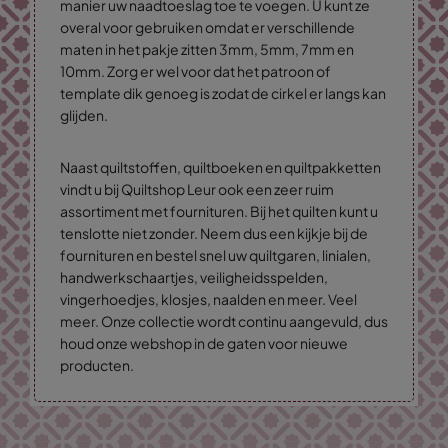
manier uw naadtoeslag toe te voegen. U kunt ze
overal voor gebruiken omdat er verschillende
maten in het pakje zitten 3mm, 5mm, 7mm en
10mm. Zorg er wel voor dat het patroon of
template dik genoeg is zodat de cirkel er langs kan
glijden.
Naast quiltstoffen, quiltboeken en quiltpakketten
vindt u bij Quiltshop Leur ook een zeer ruim
assortiment met fournituren. Bij het quilten kunt u
tenslotte niet zonder. Neem dus een kijkje bij de
fournituren en bestel snel uw quiltgaren, linialen,
handwerkschaartjes, veiligheidsspelden,
vingerhoedjes, klosjes, naalden en meer. Veel
meer. Onze collectie wordt continu aangevuld, dus
houd onze webshop in de gaten voor nieuwe
producten.