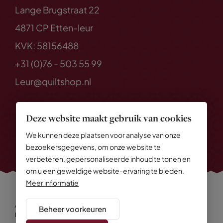
Lange Brugstraat 22
4871 CP Etten-leur
KVK: 58156488
+31 (0)76 - 503 55 99
Leur@quiltshop.nl
Deze website maakt gebruik van cookies
We kunnen deze plaatsen voor analyse van onze
bezoekersgegevens, om onze website te
verbeteren, gepersonaliseerde inhoud te tonen en
om u een geweldige website-ervaring te bieden.
Meer informatie
Alle rechten voorbehouden
© 2026 Quiltshop
Beheer voorkeuren
Privacy Policy
Algemene voorwaarden
Cookies
Disclaimer
Sitemap