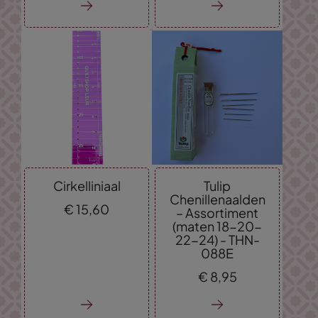
Cirkelliniaal
Tulip
Chenillenaalden
€
15,
60
– Assortiment
(maten 18-20-
22-24) - THN-
088E
€
8,
95