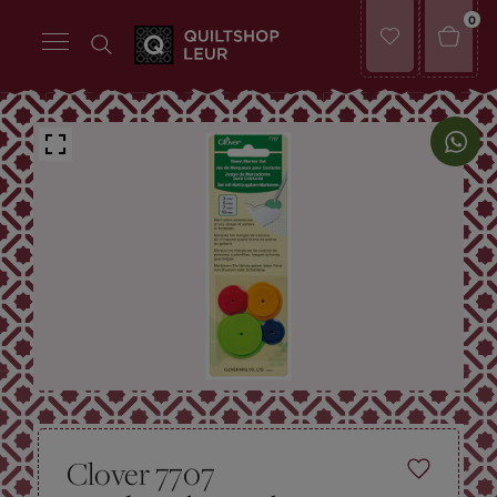
0
Clover 7707