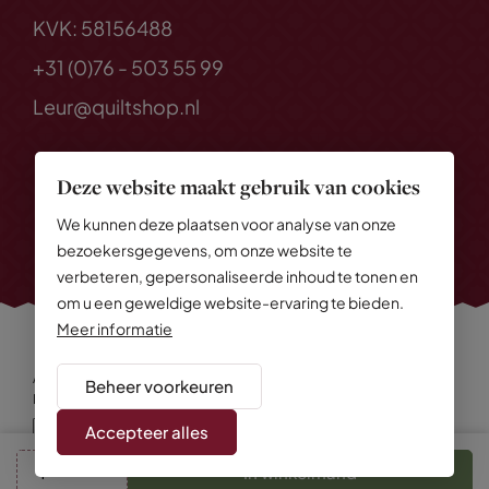
KVK: 58156488
+31 (0)76 - 503 55 99
Leur@quiltshop.nl
Deze website maakt gebruik van cookies
We kunnen deze plaatsen voor analyse van onze
bezoekersgegevens, om onze website te
verbeteren, gepersonaliseerde inhoud te tonen en
om u een geweldige website-ervaring te bieden.
Meer informatie
Alle rechten voorbehouden
© 2026 Quiltshop
Beheer voorkeuren
Privacy Policy
Algemene voorwaarden
Cookies
Disclaimer
Sitemap
Accepteer alles
In winkelmand