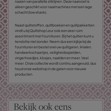
naaien van parallelle stiklijnen. Deze naaivoet is
alleen geschikt voor naaimachines met een lage
schacht (low shank).
Naast quiltstoffen, quiltboeken en quiltpakketten
vindt u bij Quiltshop Leur ook een zeer ruim
assortiment met fournituren. Bij het quilten kunt u
tenslotte niet zonder. Neem dus een kijkje bij de
fournituren en bestel snel uw quiltgaren, linialen,
handwerkschaartjes, veiligheidsspelden,
vingerhoedjes, klosjes, naalden en meer. Veel
meer. Onze collectie wordt continu aangevuld, dus
houd onze webshop in de gaten voor nieuwe
producten.
Bekijk ook eens