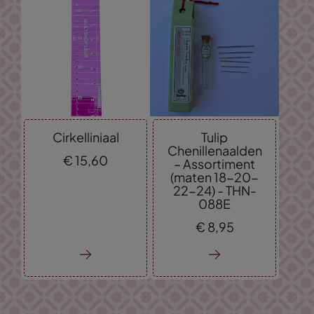
Cirkelliniaal
Tulip
Chenillenaalden
€
15,
60
– Assortiment
(maten 18-20-
22-24) - THN-
088E
€
8,
95