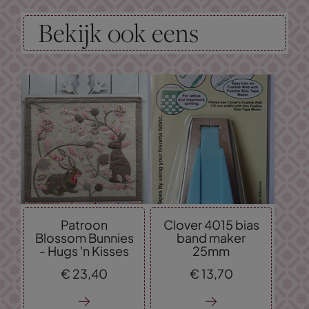
Bekijk ook eens
Patroon
Clover 4015 bias
Blossom Bunnies
band maker
- Hugs 'n Kisses
25mm
€
23,
40
€
13,
70