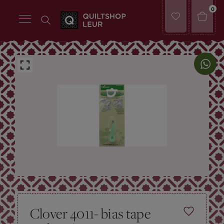
0
Clover 4011- bias tape