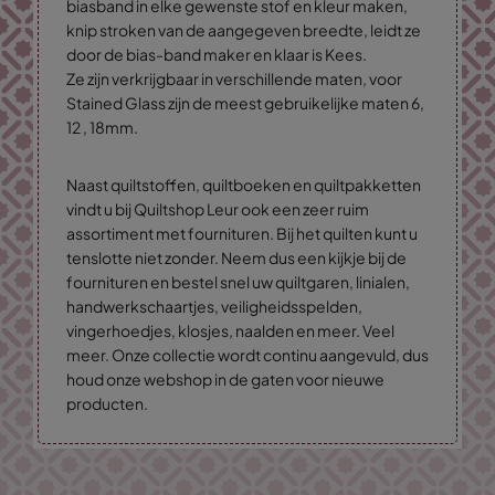
biasband in elke gewenste stof en kleur maken,
knip stroken van de aangegeven breedte, leidt ze
door de bias-band maker en klaar is Kees.
Ze zijn verkrijgbaar in verschillende maten, voor
Stained Glass zijn de meest gebruikelijke maten 6,
12 , 18mm.
Naast quiltstoffen, quiltboeken en quiltpakketten
vindt u bij Quiltshop Leur ook een zeer ruim
assortiment met fournituren. Bij het quilten kunt u
tenslotte niet zonder. Neem dus een kijkje bij de
fournituren en bestel snel uw quiltgaren, linialen,
handwerkschaartjes, veiligheidsspelden,
vingerhoedjes, klosjes, naalden en meer. Veel
meer. Onze collectie wordt continu aangevuld, dus
houd onze webshop in de gaten voor nieuwe
producten.