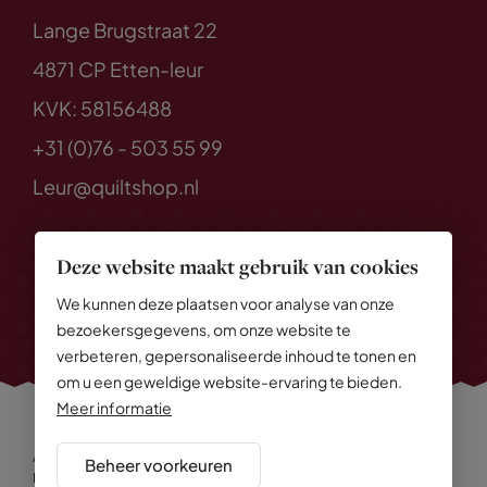
Lange Brugstraat 22
4871 CP Etten-leur
KVK: 58156488
+31 (0)76 - 503 55 99
Leur@quiltshop.nl
Deze website maakt gebruik van cookies
We kunnen deze plaatsen voor analyse van onze
bezoekersgegevens, om onze website te
verbeteren, gepersonaliseerde inhoud te tonen en
om u een geweldige website-ervaring te bieden.
Meer informatie
Alle rechten voorbehouden
© 2026 Quiltshop
Beheer voorkeuren
Privacy Policy
Algemene voorwaarden
Cookies
Disclaimer
Sitemap