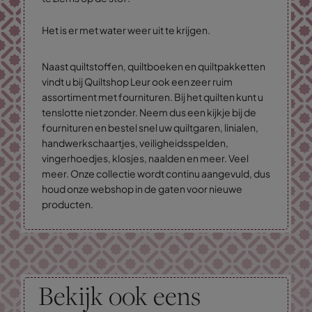
Het is er met water weer uit te krijgen.
Naast quiltstoffen, quiltboeken en quiltpakketten
vindt u bij Quiltshop Leur ook een zeer ruim
assortiment met fournituren. Bij het quilten kunt u
tenslotte niet zonder. Neem dus een kijkje bij de
fournituren en bestel snel uw quiltgaren, linialen,
handwerkschaartjes, veiligheidsspelden,
vingerhoedjes, klosjes, naalden en meer. Veel
meer. Onze collectie wordt continu aangevuld, dus
houd onze webshop in de gaten voor nieuwe
producten.
Bekijk ook eens