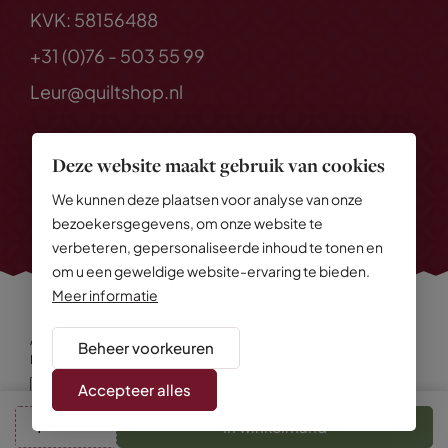
KVK: 58156488
+31 (0)76 - 503 55 99
Leur@quiltshop.nl
Deze website maakt gebruik van cookies
We kunnen deze plaatsen voor analyse van onze
bezoekersgegevens, om onze website te
verbeteren, gepersonaliseerde inhoud te tonen en
om u een geweldige website-ervaring te bieden.
Meer informatie
Alle rechten voorbehouden
© 2026 Quiltshop
Beheer voorkeuren
Privacy Policy
Algemene voorwaarden
Cookies
Disclaimer
Sitemap
Accepteer alles
In winkelmand