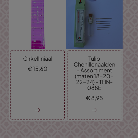
Cirkelliniaal
Tulip
Chenillenaalden
€
15,
60
– Assortiment
(maten 18-20-
22-24) - THN-
088E
€
8,
95