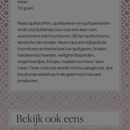
meer.
30 gram
Naast quiltstoffen, quiltboeken en quiltpakketten
vindt u bij Quiltshop Leur ook een zeer ruim
assortiment met fournituren. Bij het quilten kunt u
tenslotte niet zonder. Neem dus een kijkje bij de
fournituren en bestel snel uw quiltgaren, linialen,
handwerkschaartjes, veiligheidsspelden,
vingerhoedjes, klosjes, naalden en meer. Veel
meer. Onze collectie wordt continu aangevuld, dus
houd onze webshop in de gaten voor nieuwe
producten.
Bekijk ook eens