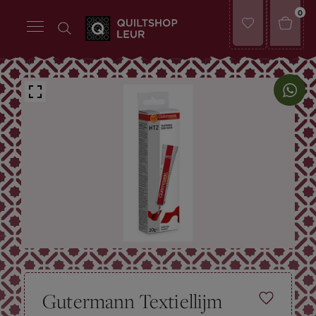
0
Gutermann Textiellijm