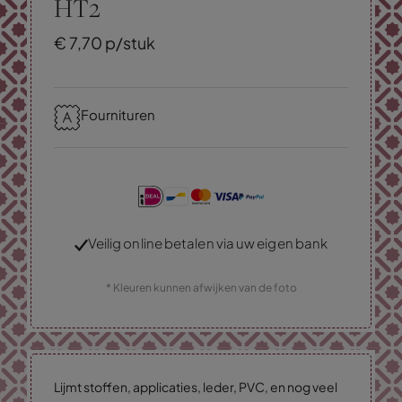
HT2
€
7,
70
p/stuk
Fournituren
Veilig online betalen via uw eigen bank
* Kleuren kunnen afwijken van de foto
Lijmt stoffen, applicaties, leder, PVC, en nog veel