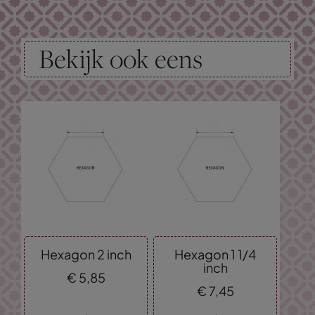
Bekijk ook eens
Hexagon 2 inch
Hexagon 1 1/4
inch
€
5,
85
€
7,
45