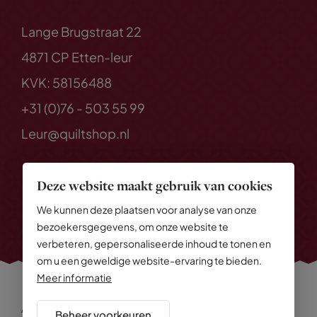
Lange Brugstraat 22
4871 CP Etten-leur
KVK: 58156488
+31 (0)76 - 503 55 99
Leur@quiltshop.nl
Deze website maakt gebruik van cookies
We kunnen deze plaatsen voor analyse van onze
bezoekersgegevens, om onze website te
verbeteren, gepersonaliseerde inhoud te tonen en
om u een geweldige website-ervaring te bieden.
Meer informatie
Alle rechten voorbehouden
© 2026 Quiltshop
Beheer voorkeuren