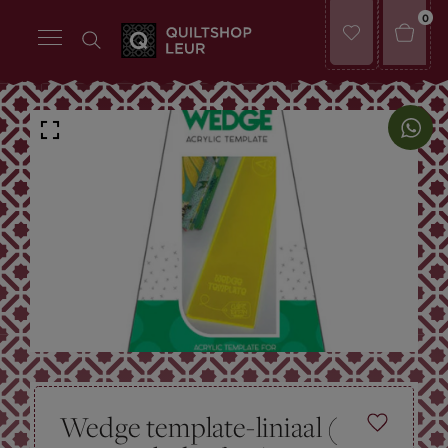
0
Wedge template-liniaal (