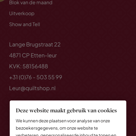
Blok van de maand
Uitverkoop
Show and Tell
Lange Brugstraat 22
4871 CP Etten-leur
KVK: 58156488
+31 (0)76 - 503 55 99
Leur@quiltshop.nl
Deze website maakt gebruik van cookies
We kunnen deze plaatsen voor analyse van onze
bezoekersgegevens, om onze website te
verbeteren, gepersonaliseerde inhoud te tonen en