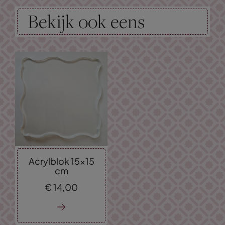
Bekijk ook eens
Acrylblok 15x15
cm
€
14,
00