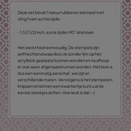
Deze set bevat 1 natuurrubberen stempel met
cling foam achterzijde:
- 1,5 (1 1/2) inch, korte zijden 90˚ driehoek
Het werkt heel eenvoudig. De stempels zijn
zelfhechtend waardoor ze zonder lijm op het
acrylblok geplaatst kunnen worden en na afloop
er ook weer afgehaald kunnen worden. Het blok is
dus een eenmalig aanschaf, wel zijn er
verschillende maten. Vervolgens is het stempelen,
knippen en binnen een kwartiertje kunt u al de
eerste steekjes zetten. Hoe leuk is dat ;-)