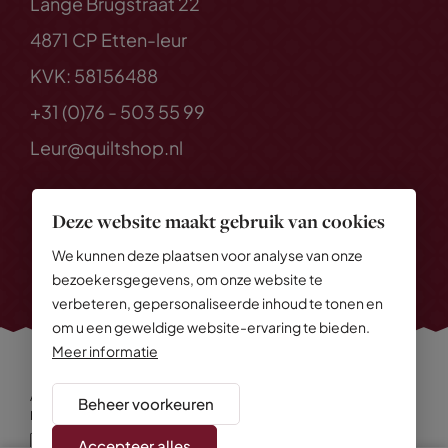
Lange Brugstraat 22
4871 CP Etten-leur
KVK: 58156488
+31 (0)76 - 503 55 99
Leur@quiltshop.nl
Deze website maakt gebruik van cookies
We kunnen deze plaatsen voor analyse van onze
bezoekersgegevens, om onze website te
verbeteren, gepersonaliseerde inhoud te tonen en
om u een geweldige website-ervaring te bieden.
Meer informatie
Alle rechten voorbehouden
© 2026 Quiltshop
Beheer voorkeuren
Privacy Policy
Algemene voorwaarden
Cookies
Disclaimer
Sitemap
Accepteer alles