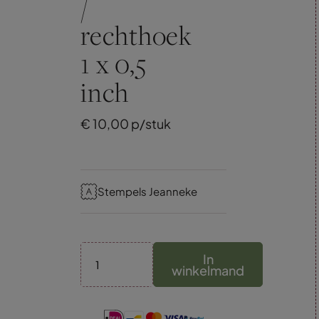
/
rechthoek
1 x 0,5
inch
€
10,
00
p/stuk
Stempels Jeanneke
In
winkelmand