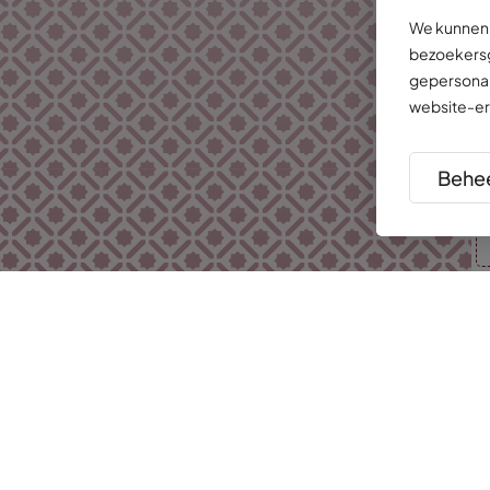
We kunnen 
bezoekersg
gepersonal
website-er
Behee