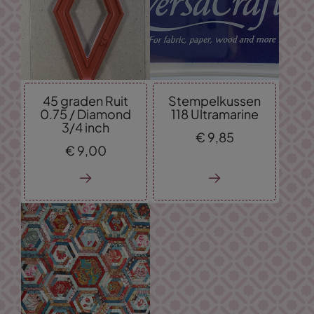
45 graden Ruit
Stempelkussen
0.75 / Diamond
118 Ultramarine
3/4 inch
€
9,
85
€
9,
00