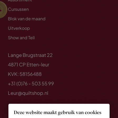
Cursussen
Blok van de maand
Uitverkoop
Show and Tell
Lange Brugstraat 22
4871 CP Etten-leur
KVK: 58156488
+31 (0)76 - 503 55 99
Leur@quiltshop.nl
Deze website maakt gebruik van cookies