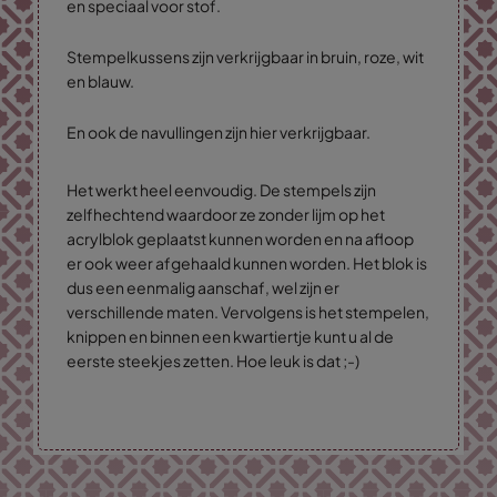
en speciaal voor stof.
Stempelkussens zijn verkrijgbaar in bruin, roze, wit
en blauw.
En ook de navullingen zijn hier verkrijgbaar.
Het werkt heel eenvoudig. De stempels zijn
zelfhechtend waardoor ze zonder lijm op het
acrylblok geplaatst kunnen worden en na afloop
er ook weer afgehaald kunnen worden. Het blok is
dus een eenmalig aanschaf, wel zijn er
verschillende maten. Vervolgens is het stempelen,
knippen en binnen een kwartiertje kunt u al de
eerste steekjes zetten. Hoe leuk is dat ;-)