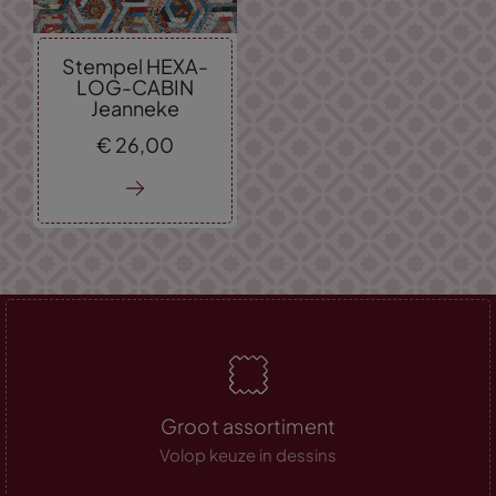
Stempel HEXA-
LOG-CABIN
Jeanneke
€
26,
00
Groot assortiment
Volop keuze in dessins