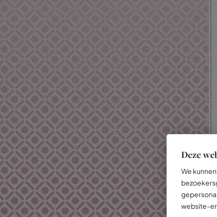
Deze web
We kunnen 
bezoekersg
gepersonal
website-er