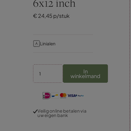
6x12 inch
€
24,
45
p/stuk
Linialen
In
winkelmand
Veilig online betalen via
uw eigen bank