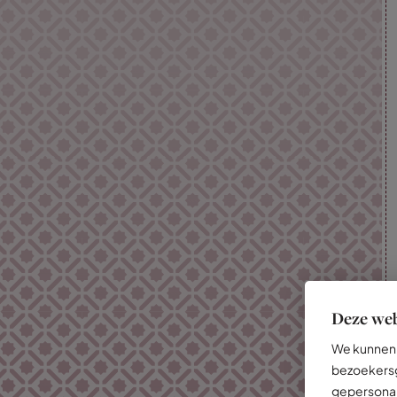
Deze web
We kunnen 
bezoekersg
gepersonal