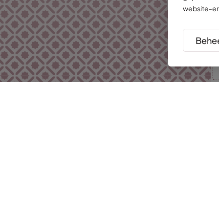
website-er
Behee