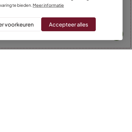
varing te bieden.
Meer informatie
r voorkeuren
Accepteer alles
* Kleuren kunnen afwijken van de foto