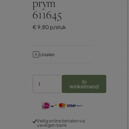
prym
611645
€
9,
80
p/stuk
Linialen
In
winkelmand
Veilig online betalen via
uw eigen bank