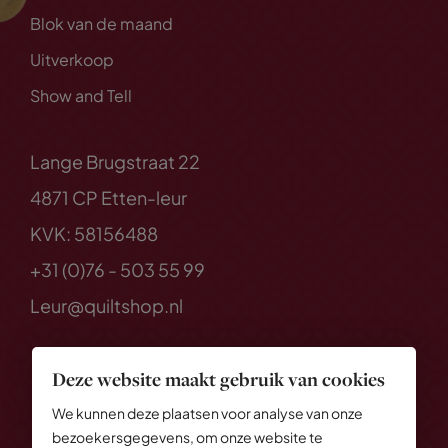
Blok van de maand
Uitverkoop
Show and Tell
Lange Brugstraat 22
4871 CP Etten-leur
KVK: 58156488
+31 (0)76 - 503 55 99
Leur@quiltshop.nl
Deze website maakt gebruik van cookies
We kunnen deze plaatsen voor analyse van onze
bezoekersgegevens, om onze website te