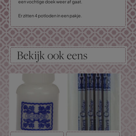
een vochtige doek weer af gaat.
Er zitten 4 potloden in een pakje.
Bekijk ook eens