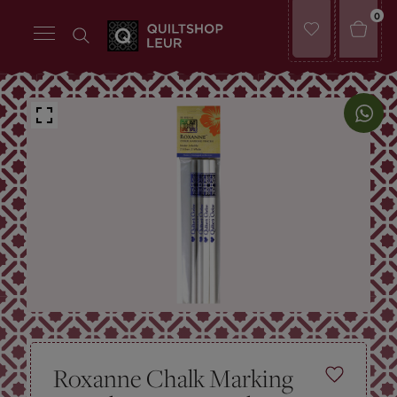
0
Roxanne Chalk Marking