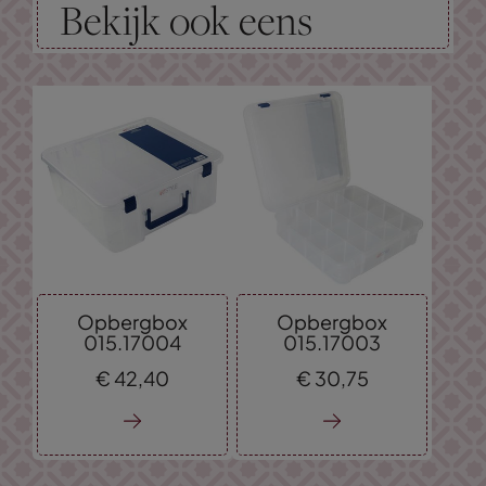
Bekijk ook eens
Opbergbox
Opbergbox
015.17004
015.17003
€
42,
40
€
30,
75