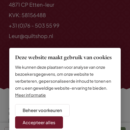
4871 CP Etten-leur
KVK: 58156488
+31 (0)76 - 503 55 99
Leur@quiltshop.nl
Deze website maakt gebruik van cookies
We kunnen deze plaatsen voor analyse van onze
bezoekersgegevens, om onze website te
verbeteren, gepersonaliseerde inhoud te tonen en
om u een geweldige website-ervaring te bieden.
Meer informatie
Alle rechten voorbehouden
© 2026 Quiltshop
Beheer voorkeuren
Privacy Policy
Algemene voorwaarden
Cookies
Disclaimer
Sitemap
Accepteer alles