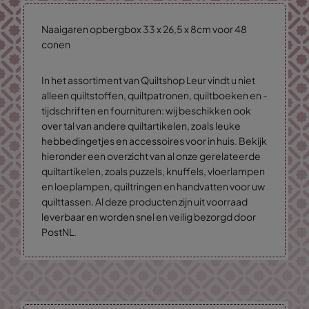
Naaigaren opbergbox 33 x 26,5 x 8cm voor 48
conen
In het assortiment van Quiltshop Leur vindt u niet
alleen quiltstoffen, quiltpatronen, quiltboeken en -
tijdschriften en fournituren: wij beschikken ook
over tal van andere quiltartikelen, zoals leuke
hebbedingetjes en accessoires voor in huis. Bekijk
hieronder een overzicht van al onze gerelateerde
quiltartikelen, zoals puzzels, knuffels, vloerlampen
en loeplampen, quiltringen en handvatten voor uw
quilttassen. Al deze producten zijn uit voorraad
leverbaar en worden snel en veilig bezorgd door
PostNL.