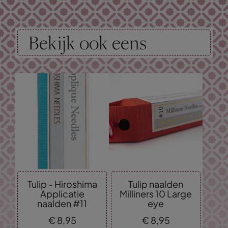
Bekijk ook eens
Tulip - Hiroshima
Tulip naalden
Applicatie
Milliners 10 Large
naalden #11
eye
€
8,
95
€
8,
95