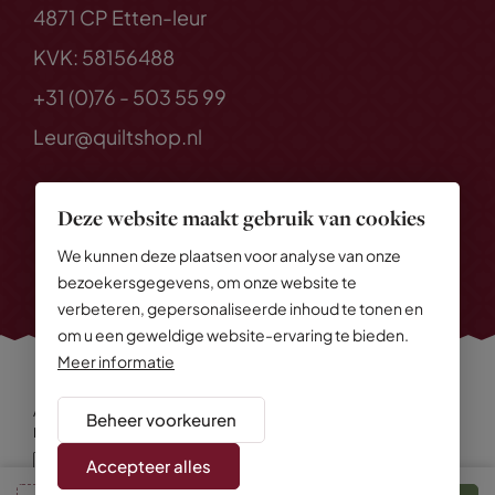
4871 CP Etten-leur
KVK: 58156488
+31 (0)76 - 503 55 99
Leur@quiltshop.nl
Deze website maakt gebruik van cookies
We kunnen deze plaatsen voor analyse van onze
bezoekersgegevens, om onze website te
verbeteren, gepersonaliseerde inhoud te tonen en
om u een geweldige website-ervaring te bieden.
Meer informatie
Alle rechten voorbehouden
© 2026 Quiltshop
Beheer voorkeuren
Privacy Policy
Algemene voorwaarden
Cookies
Disclaimer
Sitemap
Accepteer alles