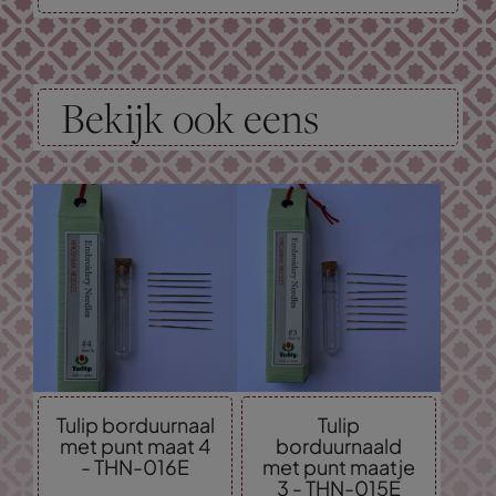
Bekijk ook eens
Tulip borduurnaal
Tulip
met punt maat 4
borduurnaald
- THN-016E
met punt maatje
3 - THN-015E