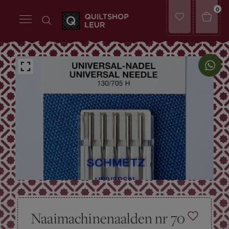
0
Naaimachinenaalden nr 70