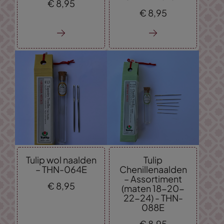
€
8,
95
€
8,
95
Tulip wol naalden
Tulip
– THN-064E
Chenillenaalden
– Assortiment
€
8,
95
(maten 18-20-
22-24) - THN-
088E
€
8,
95