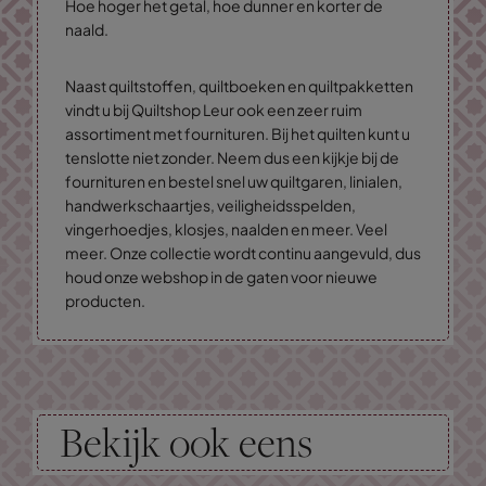
Hoe hoger het getal, hoe dunner en korter de
naald.
Naast quiltstoffen, quiltboeken en quiltpakketten
vindt u bij Quiltshop Leur ook een zeer ruim
assortiment met fournituren. Bij het quilten kunt u
tenslotte niet zonder. Neem dus een kijkje bij de
fournituren en bestel snel uw quiltgaren, linialen,
handwerkschaartjes, veiligheidsspelden,
vingerhoedjes, klosjes, naalden en meer. Veel
meer. Onze collectie wordt continu aangevuld, dus
houd onze webshop in de gaten voor nieuwe
producten.
Bekijk ook eens