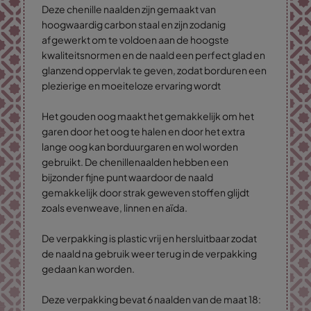
Deze chenille naalden zijn gemaakt van
hoogwaardig carbon staal en zijn zodanig
afgewerkt om te voldoen aan de hoogste
kwaliteitsnormen en de naald een perfect glad en
glanzend oppervlak te geven, zodat borduren een
plezierige en moeiteloze ervaring wordt
Het gouden oog maakt het gemakkelijk om het
garen door het oog te halen en door het extra
lange oog kan borduurgaren en wol worden
gebruikt. De chenillenaalden hebben een
bijzonder fijne punt waardoor de naald
gemakkelijk door strak geweven stoffen glijdt
zoals evenweave, linnen en aïda.
De verpakking is plastic vrij en hersluitbaar zodat
de naald na gebruik weer terug in de verpakking
gedaan kan worden.
Deze verpakking bevat 6 naalden van de maat 18: