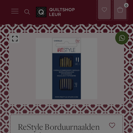
0
ReStyle Borduurnaalden