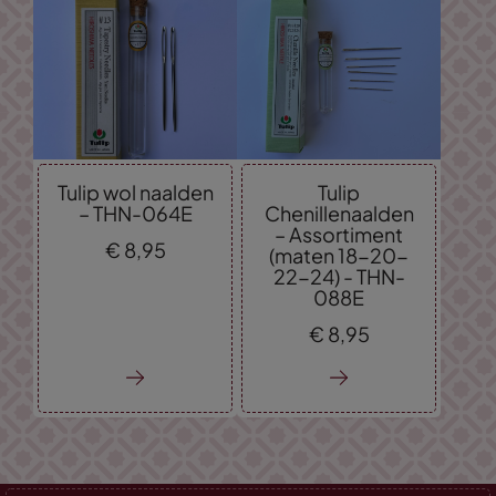
Tulip wol naalden
Tulip
– THN-064E
Chenillenaalden
– Assortiment
€
8,
95
(maten 18-20-
22-24) - THN-
088E
€
8,
95