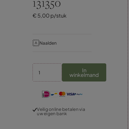
131350
€
5,
00
p/stuk
Naalden
In
winkelmand
Veilig online betalen via
uw eigen bank