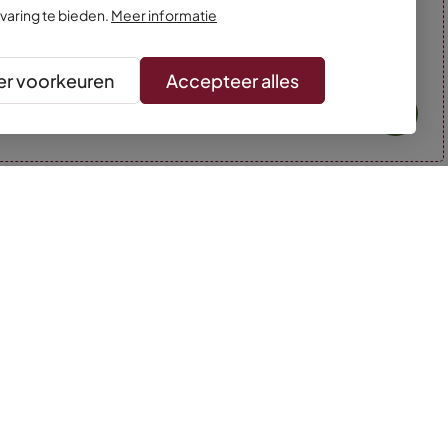
varing te bieden.
Meer informatie
r voorkeuren
Accepteer alles
* Kleuren kunnen afwijken van de foto