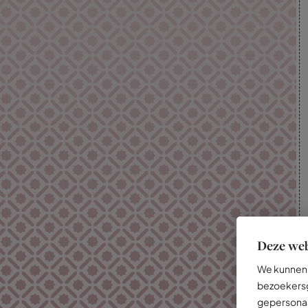
Deze web
We kunnen 
bezoekersg
gepersonal