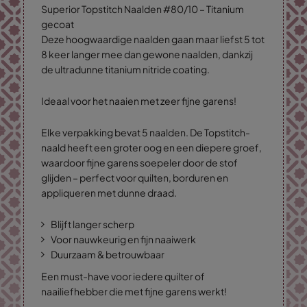
Superior Topstitch Naalden #80/10 – Titanium
gecoat
Deze hoogwaardige naalden gaan maar liefst 5 tot
8 keer langer mee dan gewone naalden, dankzij
de ultradunne titanium nitride coating.
Ideaal voor het naaien met zeer fijne garens!
Elke verpakking bevat 5 naalden. De Topstitch-
naald heeft een groter oog en een diepere groef,
waardoor fijne garens soepeler door de stof
glijden – perfect voor quilten, borduren en
appliqueren met dunne draad.
Blijft langer scherp
Voor nauwkeurig en fijn naaiwerk
Duurzaam & betrouwbaar
Een must-have voor iedere quilter of
naailiefhebber die met fijne garens werkt!