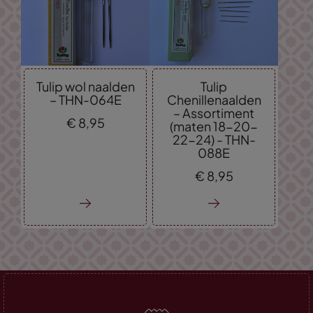
Tulip wol naalden
Tulip
– THN-064E
Chenillenaalden
– Assortiment
€
8,
95
(maten 18-20-
22-24) - THN-
088E
€
8,
95