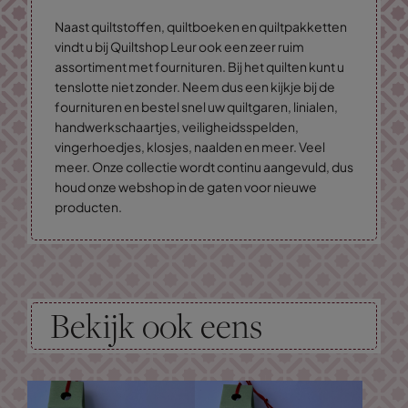
Naast quiltstoffen, quiltboeken en quiltpakketten
vindt u bij Quiltshop Leur ook een zeer ruim
assortiment met fournituren. Bij het quilten kunt u
tenslotte niet zonder. Neem dus een kijkje bij de
fournituren en bestel snel uw quiltgaren, linialen,
handwerkschaartjes, veiligheidsspelden,
vingerhoedjes, klosjes, naalden en meer. Veel
meer. Onze collectie wordt continu aangevuld, dus
houd onze webshop in de gaten voor nieuwe
producten.
Bekijk ook eens