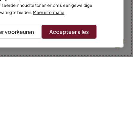
iseerde inhoud te tonen en om u een geweldige
varing te bieden.
Meer informatie
r voorkeuren
Accepteer alles
* Kleuren kunnen afwijken van de foto