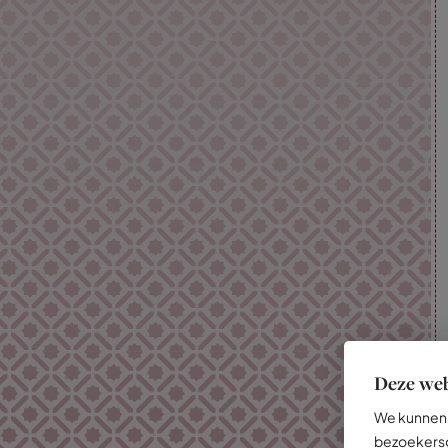
Deze web
We kunnen 
bezoekersg