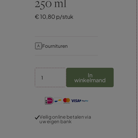
250 ml
€
10,
80
p/stuk
Fournituren
In
winkelmand
Veilig online betalen via
uw eigen bank