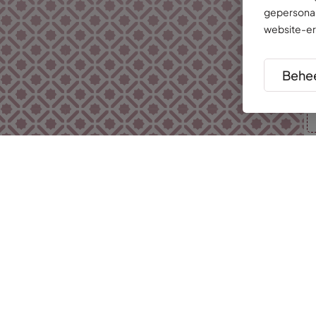
gepersonal
website-er
Behee