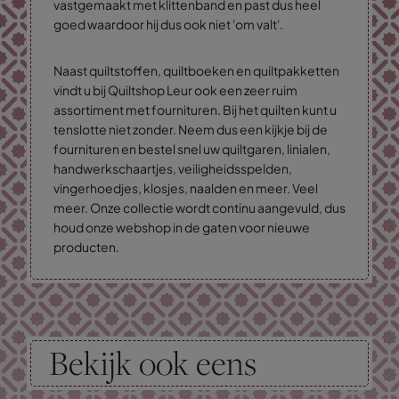
vastgemaakt met klittenband en past dus heel
goed waardoor hij dus ook niet 'om valt'.
Naast quiltstoffen, quiltboeken en quiltpakketten
vindt u bij Quiltshop Leur ook een zeer ruim
assortiment met fournituren. Bij het quilten kunt u
tenslotte niet zonder. Neem dus een kijkje bij de
fournituren en bestel snel uw quiltgaren, linialen,
handwerkschaartjes, veiligheidsspelden,
vingerhoedjes, klosjes, naalden en meer. Veel
meer. Onze collectie wordt continu aangevuld, dus
houd onze webshop in de gaten voor nieuwe
producten.
Bekijk ook eens