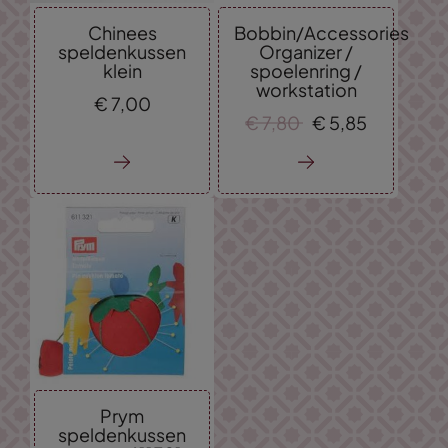
Chinees
Bobbin/Accessories
speldenkussen
Organizer /
klein
spoelenring /
workstation
€
7,
00
€
7,
80
€
5,
85
Prym
speldenkussen