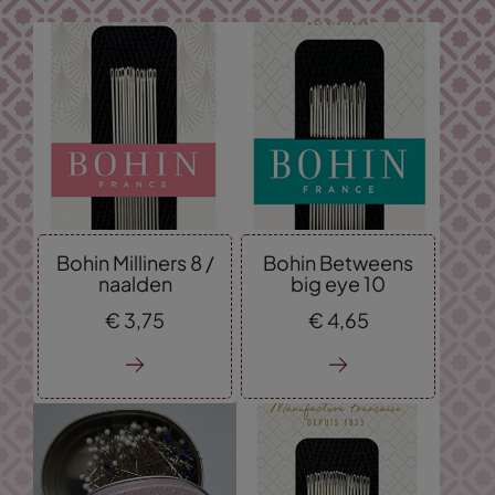
Bohin Milliners 8 /
Bohin Betweens
naalden
big eye 10
€
3,
75
€
4,
65