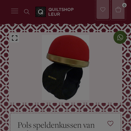
0
Pols speldenkussen van