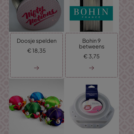
Doosje spelden
Bohin 9
betweens
€
18,
35
€
3,
75