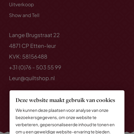
Uitverkoop
Show and Tell
Lange Brugstraat 22
4871 CP Etten-leur
KVK: 58156488
+31 (0)76 - 503 55 99
Leur@quiltshop.nl
Deze website maakt gebruik van cookies
We kunnen deze plaatsen voor analyse van onze
bezoekersgegevens, om onze website te
verbeteren, gepersonaliseerde inhoud te tonen en
om u een geweldige website-ervaring te bieden.