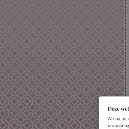
Deze web
We kunnen 
bezoekersg