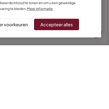
iseerde inhoud te tonen en om u een geweldige
varing te bieden.
Meer informatie
r voorkeuren
Accepteer alles
* Kleuren kunnen afwijken van de foto