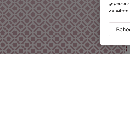
gepersonal
website-er
Behee