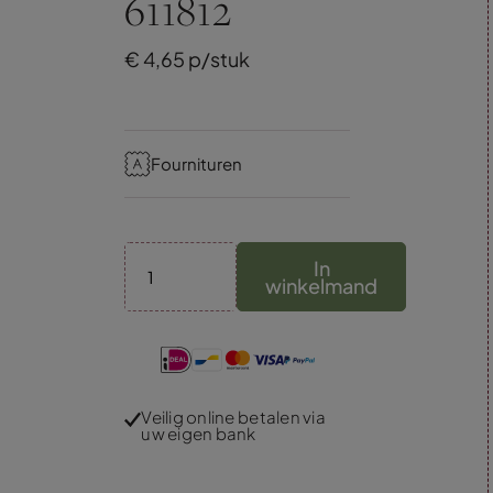
611812
€
4,
65
p/stuk
Fournituren
In
winkelmand
Veilig online betalen via
uw eigen bank