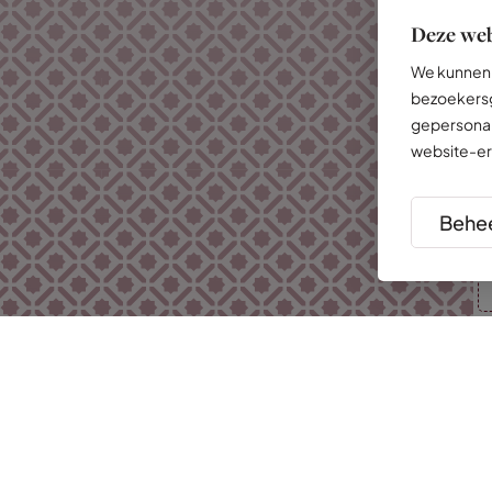
Deze web
We kunnen 
bezoekersg
gepersonal
website-er
Behee