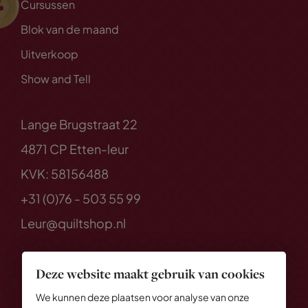
Cursussen
Blok van de maand
Uitverkoop
Show and Tell
Lange Brugstraat 22
4871 CP Etten-leur
KVK: 58156488
+31 (0)76 - 503 55 99
Leur@quiltshop.nl
Deze website maakt gebruik van cookies
We kunnen deze plaatsen voor analyse van onze