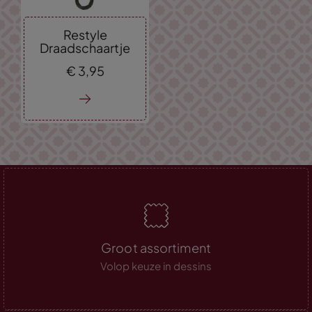
Restyle
Draadschaartje
€
3,
95
Groot assortiment
Volop keuze in dessins