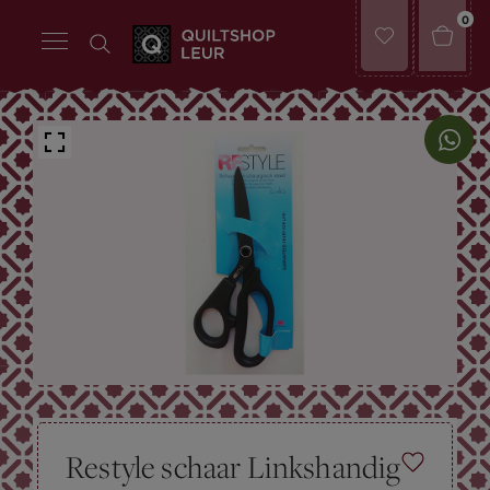
0
Restyle schaar Linkshandig