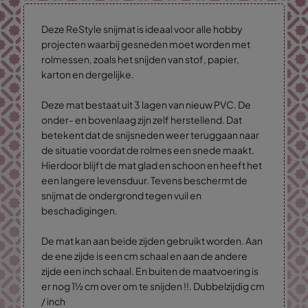
Deze ReStyle snijmat is ideaal voor alle hobby
projecten waarbij gesneden moet worden met
rolmessen
,
zoals het snijden van stof, papier,
karton en dergelijke.
Deze mat bestaat uit 3 lagen van nieuw PVC. De
onder- en bovenlaag zijn zelf herstellend. Dat
betekent dat de snijsneden weer teruggaan naar
de situatie voordat de rolmes een snede maakt.
Hierdoor blijft de mat glad en schoon en heeft het
een langere levensduur. Tevens beschermt de
snijmat de ondergrond tegen vuil en
beschadigingen.
De mat kan aan beide zijden gebruikt worden. Aan
de ene zijde is een cm schaal en aan de andere
zijde een inch schaal. En buiten de maatvoering is
er nog 1½ cm over om te snijden !!. Dubbelzijdig cm
/ inch