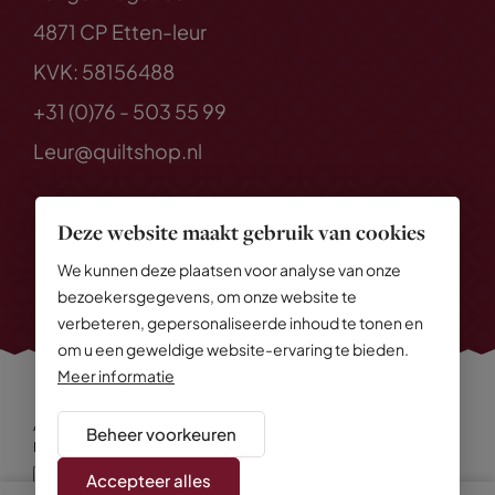
4871 CP Etten-leur
KVK: 58156488
+31 (0)76 - 503 55 99
Leur@quiltshop.nl
Deze website maakt gebruik van cookies
We kunnen deze plaatsen voor analyse van onze
bezoekersgegevens, om onze website te
verbeteren, gepersonaliseerde inhoud te tonen en
om u een geweldige website-ervaring te bieden.
Meer informatie
Alle rechten voorbehouden
© 2026 Quiltshop
Beheer voorkeuren
Privacy Policy
Algemene voorwaarden
Cookies
Disclaimer
Sitemap
Accepteer alles