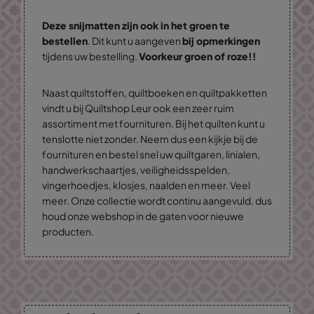
Deze snijmatten zijn ook in het groen te
bestellen
. Dit kunt u aangeven
bij opmerkingen
tijdens uw bestelling.
Voorkeur groen of roze!!
Naast quiltstoffen, quiltboeken en quiltpakketten
vindt u bij Quiltshop Leur ook een zeer ruim
assortiment met fournituren. Bij het quilten kunt u
tenslotte niet zonder. Neem dus een kijkje bij de
fournituren en bestel snel uw quiltgaren, linialen,
handwerkschaartjes, veiligheidsspelden,
vingerhoedjes, klosjes, naalden en meer. Veel
meer. Onze collectie wordt continu aangevuld, dus
houd onze webshop in de gaten voor nieuwe
producten.