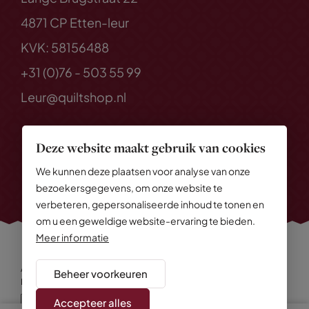
4871 CP Etten-leur
KVK: 58156488
+31 (0)76 - 503 55 99
Leur@quiltshop.nl
Deze website maakt gebruik van cookies
We kunnen deze plaatsen voor analyse van onze
bezoekersgegevens, om onze website te
verbeteren, gepersonaliseerde inhoud te tonen en
om u een geweldige website-ervaring te bieden.
Meer informatie
Alle rechten voorbehouden
© 2026 Quiltshop
Beheer voorkeuren
Privacy Policy
Algemene voorwaarden
Cookies
Disclaimer
Sitemap
Accepteer alles