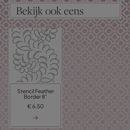
Bekijk ook eens
Stencil Feather
Border 8"
€
6,
50