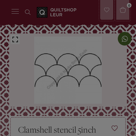
0
Clamshell stencil 5inch