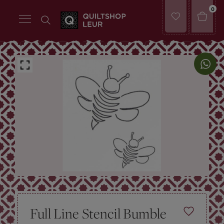
0
Full Line Stencil Bumble