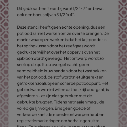
Dit sjabloon heeft een bij van 6 1/2 "x 7" en bevat
ook een bonusbij van 3 1/2 "x 4".
Deze stencil heeft geen echte opening, dus een
potlood zal niet werken om ze over te brengen. De
manier waarop ze werken is dat het krijtpoeder in
het springkussen door het zeefgaas wordt
gedrukt terwijl het over het oppervlak van het
sjabloon wordt geveegd. Het ontwerp wordt zo
snel op de quilttop overgebracht, geen
vermoeidheid in uw handen door het vastpakken
van het potlood, de stof wordt niet uitgerekt en
getrokken zoals bij een scherpe potloodpunt. Het
gebied waar we niet willen dat het krijt doorgaat, is
afgesloten - ze zijn niet gebroken met de
gebruikte bruggen. Tijdens het naaien mag u de
volledige lijn volgen. Er is geen goede of
verkeerde kant, de meeste ontwerpen hebben
registratiemarkeringen om herhalingen uit te
lijnen. En in plaats van al die lijnen over te trekken,