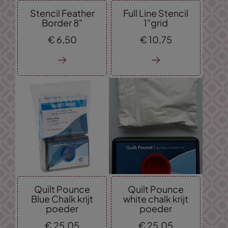
Stencil Feather
Full Line Stencil
Border 8"
1"grid
€
6,
50
€
10,
75
Quilt Pounce
Quilt Pounce
Blue Chalk krijt
white chalk krijt
poeder
poeder
€
25,
05
€
25,
05