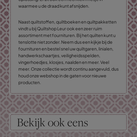
waarmee u de draad kunt afsnijden.
Naast quiltstoffen, quiltboeken en quiltpakketten
vindt u bij Quiltshop Leur ook een zeer ruim
assortiment met fournituren. Bij het quilten kunt u
tenslotte niet zonder. Neem dus een kijkje bij de
fournituren en bestel snel uw quiltgaren, linialen,
handwerkschaartjes, veiligheidsspelden,
vingerhoedjes, klosjes, naalden en meer. Veel
meer. Onze collectie wordt continu aangevuld, dus
houd onze webshop in de gaten voor nieuwe
producten.
Bekijk ook eens