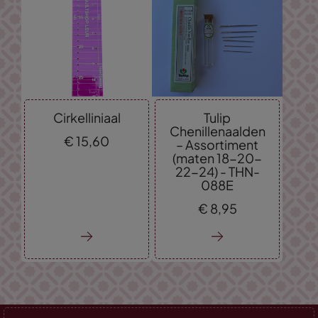
Cirkelliniaal
Tulip
Chenillenaalden
€
15,
60
– Assortiment
(maten 18-20-
22-24) - THN-
088E
€
8,
95