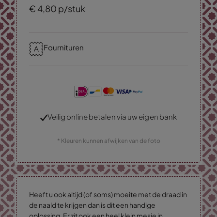
€
4,
80
p/stuk
Fournituren
Veilig online betalen via uw eigen bank
* Kleuren kunnen afwijken van de foto
Heeft u ook altijd (of soms) moeite met de draad in
de naald te krijgen dan is dit een handige
oplossing. Er zit ook een heel klein mesje in