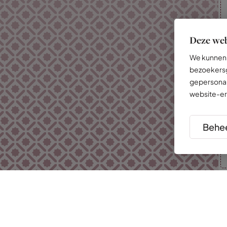
Deze web
We kunnen 
bezoekersg
gepersonal
website-er
Behee