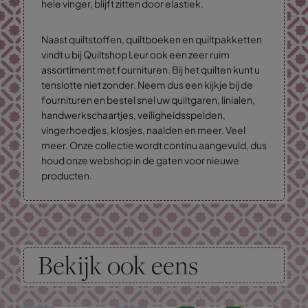
hele vinger, blijft zitten door elastiek.
Naast quiltstoffen, quiltboeken en quiltpakketten
vindt u bij Quiltshop Leur ook een zeer ruim
assortiment met fournituren. Bij het quilten kunt u
tenslotte niet zonder. Neem dus een kijkje bij de
fournituren en bestel snel uw quiltgaren, linialen,
handwerkschaartjes, veiligheidsspelden,
vingerhoedjes, klosjes, naalden en meer. Veel
meer. Onze collectie wordt continu aangevuld, dus
houd onze webshop in de gaten voor nieuwe
producten.
Bekijk ook eens