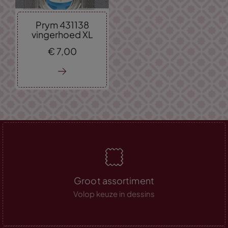
Prym 431138
vingerhoed XL
€
7,
00
Groot assortiment
Volop keuze in dessins