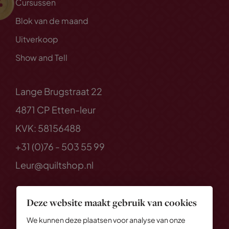
Cursussen
Blok van de maand
Uitverkoop
Show and Tell
Lange Brugstraat 22
4871 CP Etten-leur
KVK: 58156488
+31 (0)76 - 503 55 99
Leur@quiltshop.nl
Deze website maakt gebruik van cookies
We kunnen deze plaatsen voor analyse van onze