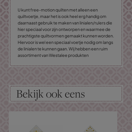
U kunt free-motion quilten met alleen een
quiltvoetje, maar het is ook heel erg handig om
daarnaast gebruik te maken van linialen/rulers die
hier speciaal voor zijn ontworpen en waarmee de
prachtigste quiltvormen gemaakt kunnen worden.
Hiervoor is wel een speciaal voetje nodig om langs
de linialen te kunnen gaan. Wij hebben een ruim
assortiment van Westalee produkten
Bekijk ook eens