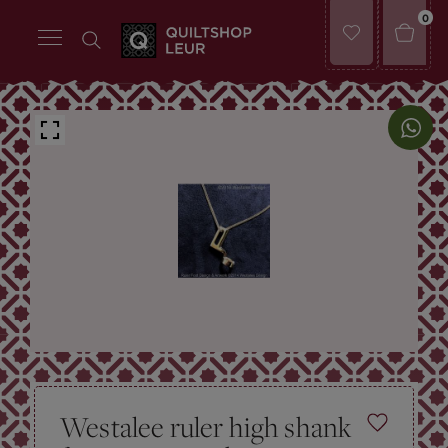
0
Westalee ruler high shank