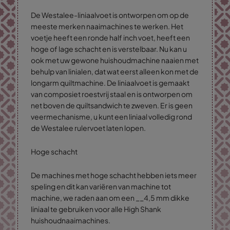
De Westalee-liniaalvoet is ontworpen om op de
meeste merken naaimachines te werken. Het
voetje heeft een ronde half inch voet, heeft een
hoge of lage schacht en is verstelbaar. Nu kan u
ook met uw gewone huishoudmachine naaien met
behulp van linialen, dat wat eerst alleen kon met de
longarm quiltmachine. De liniaalvoet is gemaakt
van composiet roestvrij staal en is ontworpen om
net boven de quiltsandwich te zweven. Er is geen
veermechanisme, u kunt een liniaal volledig rond
de Westalee rulervoet laten lopen.
Hoge schacht
De machines met hoge schacht hebben iets meer
speling en dit kan variëren van machine tot
machine, we raden aan om een __4,5 mm dikke
liniaal te gebruiken voor alle High Shank
huishoudnaaimachines.