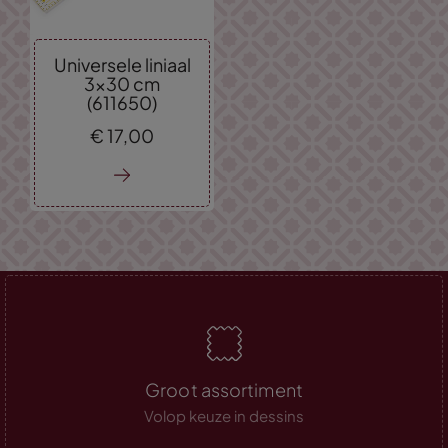
Universele liniaal
3x30 cm
(611650)
€
17,
00
Groot assortiment
Volop keuze in dessins