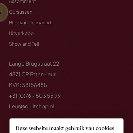
Assortiment
Cursussen
Blok van de maand
Uitverkoop
Show and Tell
Lange Brugstraat 22
4871 CP Etten-leur
KVK: 58156488
+31 (0)76 - 503 55 99
Leur@quiltshop.nl
Deze website maakt gebruik van cookies