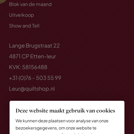
Blok van de maand
Uitverkoop
Show and Tell
Lange Brugstraat 22
4871 CP Etten-leur
KVK: 58156488
+31 (0)76 - 503 55 99
Leur@quiltshop.nl
Deze website maakt gebruik van cookies
We kunnen deze plaatsen voor analyse van onze
bezoekersgegevens, om onze website te