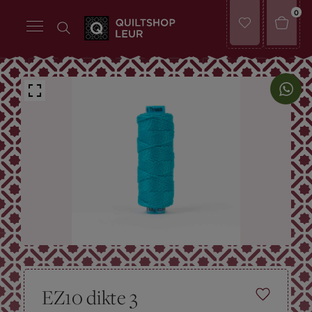
0
EZ10 dikte 3