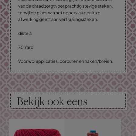
van de draad zorgt voor prachtig stevige steken,
terwijl de glans van het oppervlak een luxe
afwerking geeft aan verfraaiingssteken.
dikte 3
70 Yard
Voor wol applicaties, borduren en haken/breien.
Bekijk ook eens