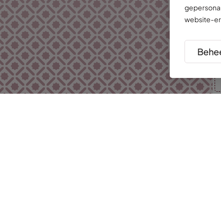
gepersonal
website-er
Behee