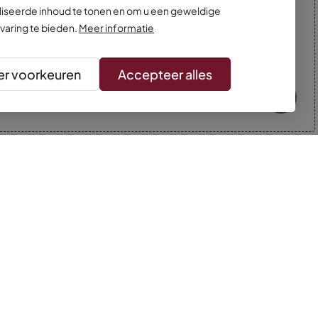
iseerde inhoud te tonen en om u een geweldige
varing te bieden.
Meer informatie
r voorkeuren
Accepteer alles
* Kleuren kunnen afwijken van de foto