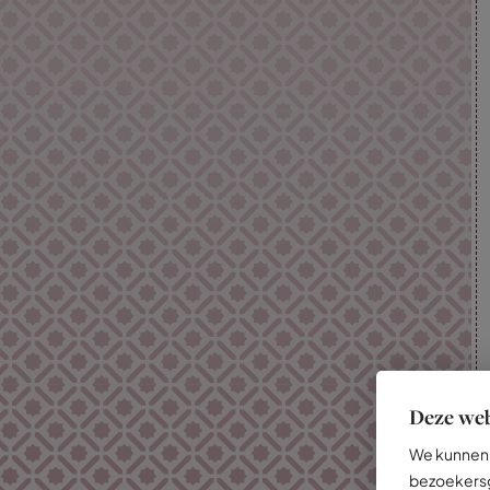
Deze web
We kunnen 
bezoekersg