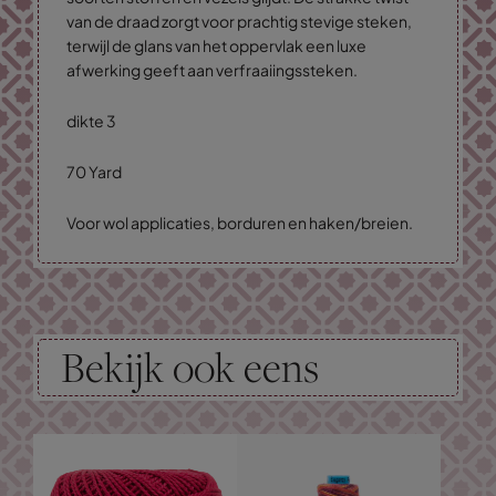
van de draad zorgt voor prachtig stevige steken,
terwijl de glans van het oppervlak een luxe
afwerking geeft aan verfraaiingssteken.
dikte 3
70 Yard
Voor wol applicaties, borduren en haken/breien.
Bekijk ook eens