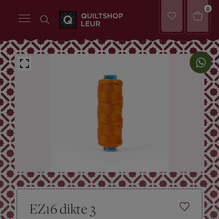
0
EZ16 dikte 3