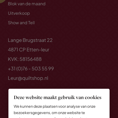
Blok van de maand
Uitverkoop
Show and Tell
Lange Brugstraat 22
4871 CP Etten-leur
KVK: 58156488
+31 (0)76 - 503 55 99
Leur@quiltshop.nl
Deze website maakt gebruik van cookies
We kunnen deze plaatsen voor analyse van onze
bezoekersgegevens, om onze website te