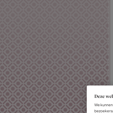
Deze web
We kunnen 
bezoekersg