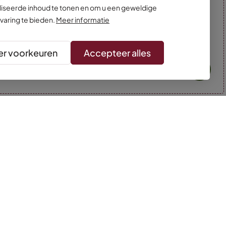
iseerde inhoud te tonen en om u een geweldige
varing te bieden.
Meer informatie
r voorkeuren
Accepteer alles
* Kleuren kunnen afwijken van de foto