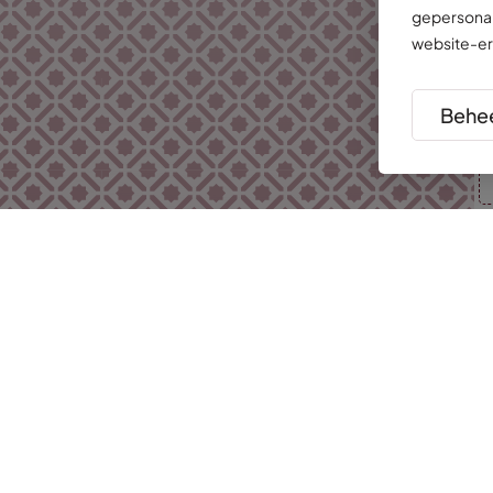
gepersonal
website-er
Behee