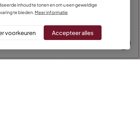
iseerde inhoud te tonen en om u een geweldige
varing te bieden.
Meer informatie
r voorkeuren
Accepteer alles
* Kleuren kunnen afwijken van de foto