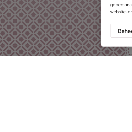
gepersonal
website-er
Behee