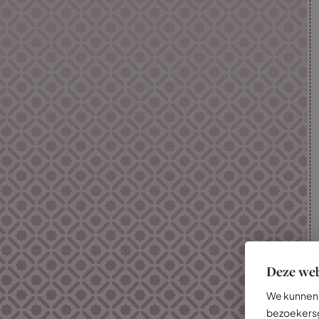
Deze web
We kunnen 
bezoekersg