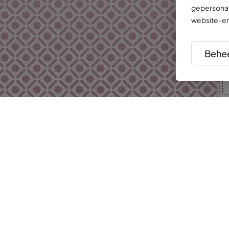
gepersonal
website-er
Behee