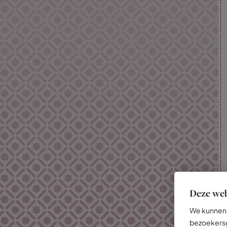
Deze web
We kunnen 
bezoekersg