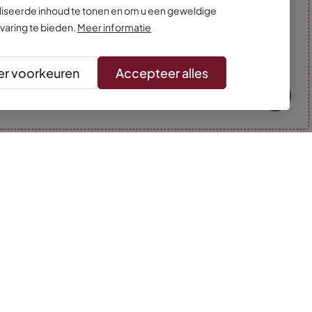
iseerde inhoud te tonen en om u een geweldige
varing te bieden.
Meer informatie
r voorkeuren
Accepteer alles
* Kleuren kunnen afwijken van de foto