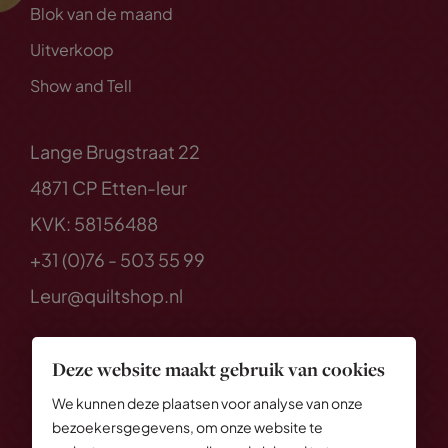
Blok van de maand
Uitverkoop
Show and Tell
Lange Brugstraat 22
4871 CP Etten-leur
KVK: 58156488
+31 (0)76 - 503 55 99
Leur@quiltshop.nl
Deze website maakt gebruik van cookies
We kunnen deze plaatsen voor analyse van onze
bezoekersgegevens, om onze website te