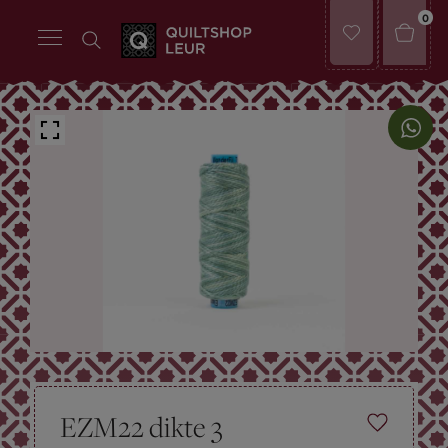
0
EZM22 dikte 3