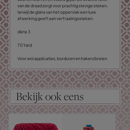
van de draad zorgt voor prachtig stevige steken,
terwijl de glans van het oppervlak een luxe
afwerking geeft aan verfraaiingssteken.
dikte 3
70 Yard
Voor wol applicaties, borduren en haken/breien.
Bekijk ook eens