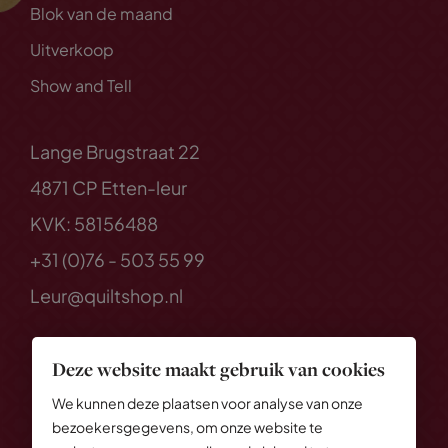
Blok van de maand
Uitverkoop
Show and Tell
Lange Brugstraat 22
4871 CP Etten-leur
KVK: 58156488
+31 (0)76 - 503 55 99
Leur@quiltshop.nl
Deze website maakt gebruik van cookies
We kunnen deze plaatsen voor analyse van onze
bezoekersgegevens, om onze website te