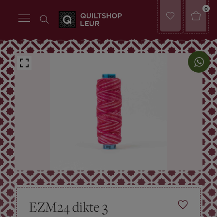
0
EZM24 dikte 3