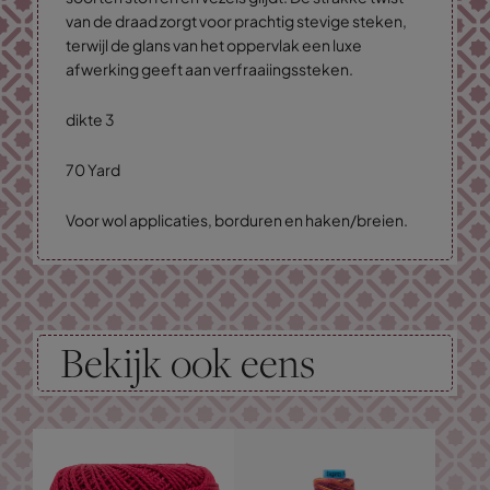
van de draad zorgt voor prachtig stevige steken,
terwijl de glans van het oppervlak een luxe
afwerking geeft aan verfraaiingssteken.
dikte 3
70 Yard
Voor wol applicaties, borduren en haken/breien.
Bekijk ook eens