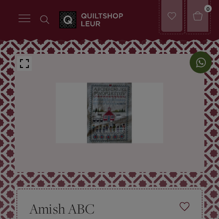
0
Amish ABC