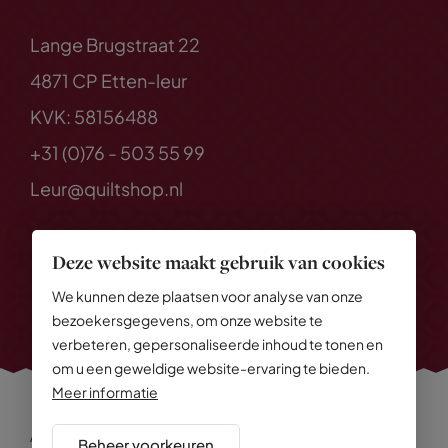
Lange Brugstraat 22
4871 CP Etten-leur
KVK: 58156488
+31 (0)76 - 503 55 99
Leur@quiltshop.nl
Deze website maakt gebruik van cookies
We kunnen deze plaatsen voor analyse van onze
bezoekersgegevens, om onze website te
verbeteren, gepersonaliseerde inhoud te tonen en
om u een geweldige website-ervaring te bieden.
Meer informatie
Alle rechten voorbehouden
© 2026 Quiltshop
Beheer voorkeuren