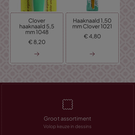
Clover
Haaknaald 1,50
haaknaald 5,5
mm Clover 1021
mm 1048
€
4,
80
€
8,
20
Groot assortiment
Volop keuze in dessins