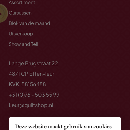
Assortiment
Cursussen
Blok van de maand
Uitverkoop
Show and Tell
Lange Brugstraat 22
4871 CP Etten-leur
KVK: 58156488
+31 (0)76 - 503 55 99
Leur@quiltshop.nl
Deze website maakt gebruik van cookies