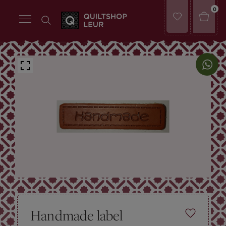
0
Handmade label