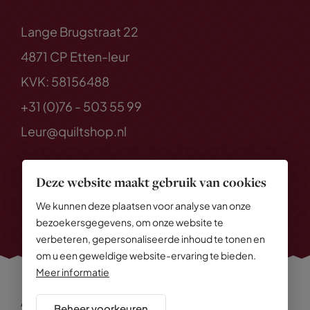
Lange Brugstraat 22
4871 CP Etten-leur
KVK: 58156488
+31 (0)76 - 503 55 99
Leur@quiltshop.nl
Deze website maakt gebruik van cookies
We kunnen deze plaatsen voor analyse van onze
bezoekersgegevens, om onze website te
verbeteren, gepersonaliseerde inhoud te tonen en
om u een geweldige website-ervaring te bieden.
Meer informatie
Alle rechten voorbehouden
© 2026 Quiltshop
Beheer voorkeuren