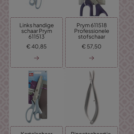
Links handige
Prym 611518
schaar Prym
Professionele
611513
stofschaar
€
40,
85
€
57,
50
Kartelschaar
Pincetschaartje,