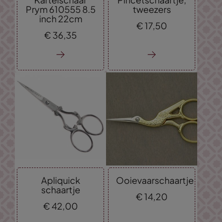
Prym 610555 8.5
tweezers
inch 22cm
€
17,
50
€
36,
35
Apliquick
Ooievaarschaartje
schaartje
€
14,
20
€
42,
00